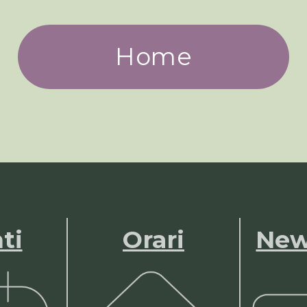
Home
ti
Orari
New