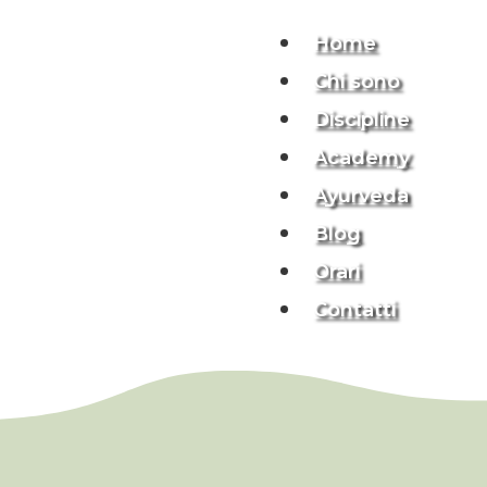
Home
Chi sono
Discipline
Academy
Ayurveda
Blog
Orari
Contatti